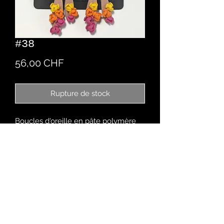
#38
Prix
56,00 CHF
Rupture de stock
Boucles d'oreille en pâte polymère
créé à la main
Chez Romaine
Rue des Malvoisins 9
2900 Porrentruy - CH
079 670 40 37