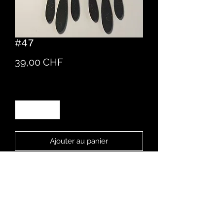
#47
Prix
39,00 CHF
Quantité
*
Ajouter au panier
Boucles d'oreille en pâte polymère
créé à la main
Chez Romaine