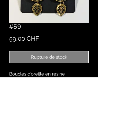
#59
Prix
59,00 CHF
Rupture de stock
Boucles d'oreille en résine
Créés à la main
Design personnalisable sur demande
Chez Romaine
Rue des Malvoisins 9
2900 Porrentruy - CH
079 670 40 37