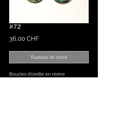
#72
Prix
36,00 CHF
Rupture de stock
Boucles d'oreille en résine
Créés à la main
Design personnalisable sur demande
Chez Romaine
Rue des Malvoisins 9
2900 Porrentruy - CH
079 670 40 37