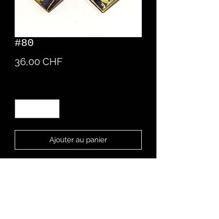
#80
Prix
36,00 CHF
Quantité
*
Ajouter au panier
Boucles d'oreille en résine
Créés à la main
Design personnalisable sur demande