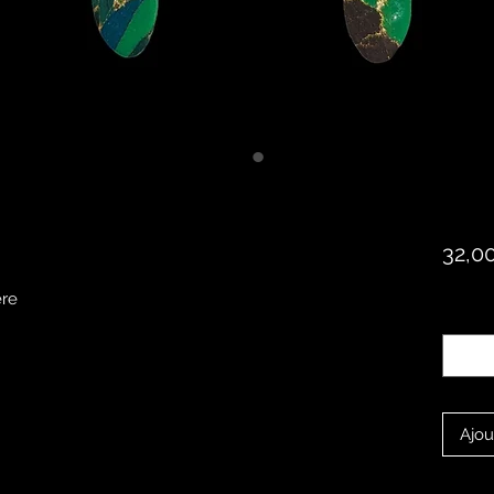
32,0
ère
Quanti
Ajou