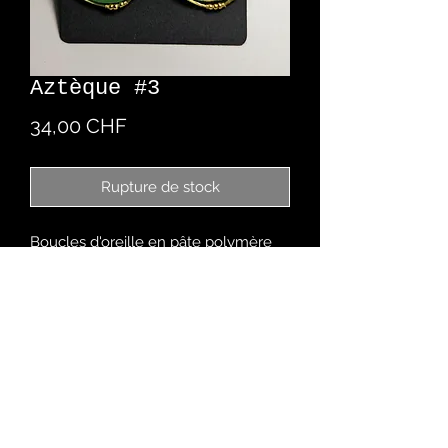
Aztèque #3
Prix
34,00 CHF
Rupture de stock
Boucles d'oreille en pâte polymère
créé à la main
Chez Romaine
Rue des Malvoisins 9
2900 Porrentruy - CH
079 670 40 37