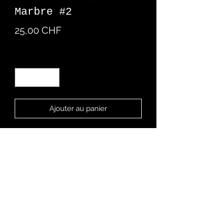
Marbre #2
Prix
25,00 CHF
Quantité
*
Ajouter au panier
Boucles d'oreille en pâte polymère
créé à la main
Chez Romaine
Rue des Malvoisins 9
2900 Porrentruy - CH
079 670 40 37