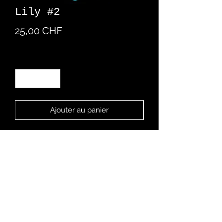
Lily #2
Prix
25,00 CHF
Quantité
*
Ajouter au panier
Boucles d'oreille en pâte polymère
créé à la main
Chez Romaine
Rue des Malvoisins 9
2900 Porrentruy - CH
079 670 40 37