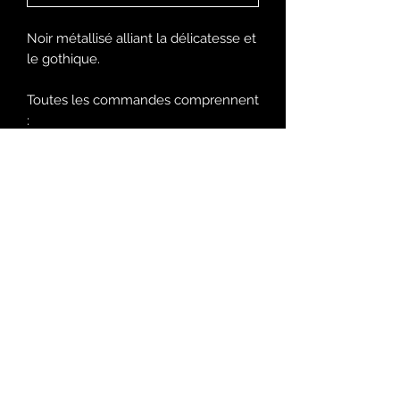
Noir métallisé alliant la délicatesse et
le gothique.
Toutes les commandes comprennent
:
- le pack de dimensionnement afin
de définir vos mesures
- le kit d'application
- le protocole
Forme illustrée
Maxi amande
Chez Romaine
Rue des Malvoisins 9
2900 Porrentruy - CH