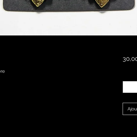
30,0
ère
Quanti
Ajou