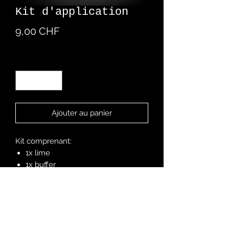
Kit d'application
Prix
9,00 CHF
Quantité
*
Ajouter au panier
Kit comprenant:
1x lime
1x buffer
1x bâtonnet en bois
2x lingettes d'alcool
24x adhésifs (pour 2 poses)