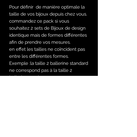
Pour définir de manière optimale la
taille de vos bijoux depuis chez vous.
commandez ce pack si vous
souhaitez 2 sets de Bijoux de design
identique mais de formes différentes
afin de prendre vos mesures.
en effet les tailles ne coïncident pas
entre les différentes formes.
Exemple :la taille 2 ballerine standard
ne correspond pas à la taille 2
ballerine maxi
Un pack est inclus lors de la
commande d'un set de Bijoux
d'ongles.
Si vous passez commande du design
de votre choix, vous recevez d'office